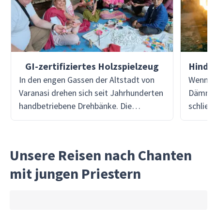
GI-zertifiziertes Holzspielzeug
In den engen Gassen der Altstadt von
Wenn Si
Varanasi drehen sich seit Jahrhunderten
Dämmer
handbetriebene Drehbänke. Die
schließ
Holzspielzeuge aus Lackwaren von
an, der
Varanasi, die 2015 mit einer
verdicht
geografischen Herkunftsangabe (GI)
Zeremo
Unsere Reisen nach Chanten
ausgezeichnet wurden, werden vom
Muschel
mit jungen Priestern
Kunder Kharadi Samaj gefertigt – einer
Messing
Gemeinschaft, für die die Drehbank weit
Choreog
mehr als nur ein Werkzeug ist: Sie steht
Rauch v
im Mittelpunkt des Familienlebens. So
Wasser;