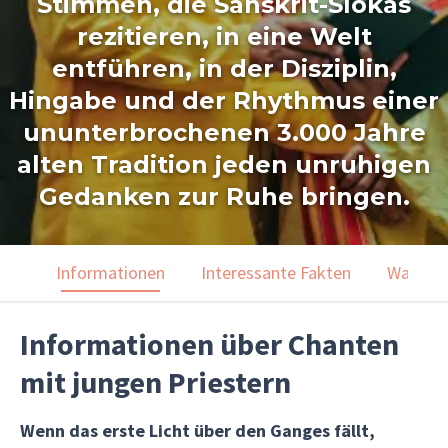
Stimmen, die Sanskrit-Slokas
rezitieren, in eine Welt
entführen, in der Disziplin,
Hingabe und der Rhythmus einer
ununterbrochenen 3.000 Jahre
alten Tradition jeden unruhigen
Gedanken zur Ruhe bringen.
Informationen
Interessante Fakten
Was du 
Informationen über Chanten
mit jungen Priestern
Wenn das erste Licht über den Ganges fällt,