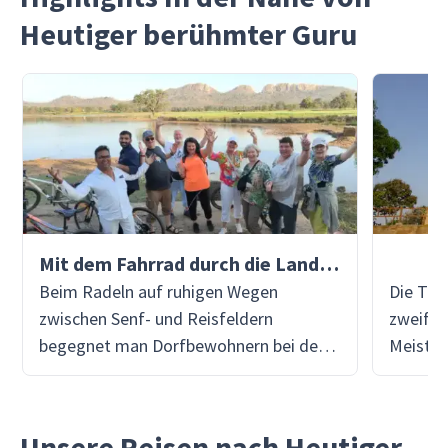
Heutiger berühmter Guru
Mit dem Fahrrad durch die Landschaft
Beim Radeln auf ruhigen Wegen
Die Tem
zwischen Senf- und Reisfeldern
zweifel
begegnet man Dorfbewohnern bei der
Meister
Arbeit, überquert sonnengetrocknete
eine Sy
Höfe und hält inne, um mit Familien in
geschaf
kleinen Siedlungen Chai zu teilen – ein
Chr. vo
Unsere Reisen nach Heutiger