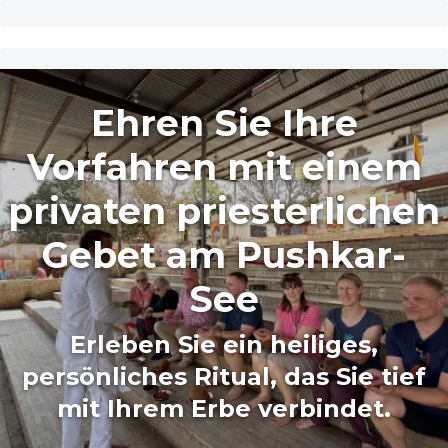
Ehren Sie Ihre
Vorfahren mit einem
privaten priesterlichen
Gebet am Pushkar-
See
Erleben Sie ein heiliges,
persönliches Ritual, das Sie tief
mit Ihrem Erbe verbindet.