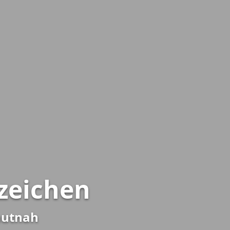
zeichen
autnah