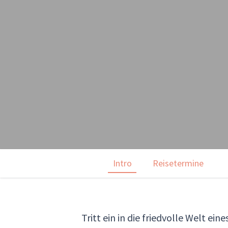
Intro
Reisetermine
Tritt ein in die friedvolle Welt e