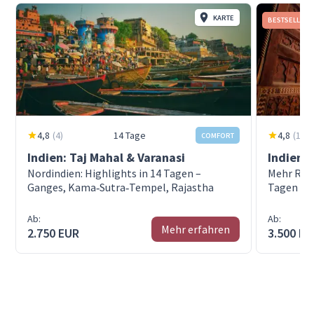
KARTE
BESTSELLER
4,8
(
4
)
14 Tage
4,8
(
13
)
COMFORT
Indien: Taj Mahal & Varanasi
Indien:
Nordindien: Highlights in 14 Tagen –
Mehr Raja
Ganges, Kama‑Sutra‑Tempel, Rajastha
Tagen Ze
Ab:
Ab:
Mehr erfahren
2.750 EUR
3.500 E