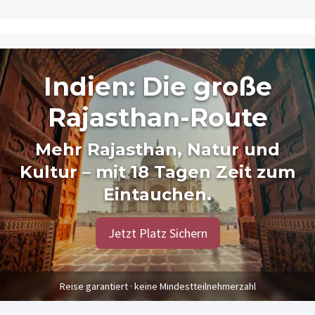
Indien: Die große
Rajasthan-Route
Mehr Rajasthan, Natur und
Kultur – mit 18 Tagen Zeit zum
Eintauchen.
Jetzt Platz Sichern
Reise garantiert · keine Mindestteilnehmerzahl